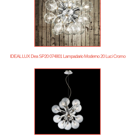
IDEAL LUX Dea SP20 074801 Lampadario Moderno 20 Luci Cromo