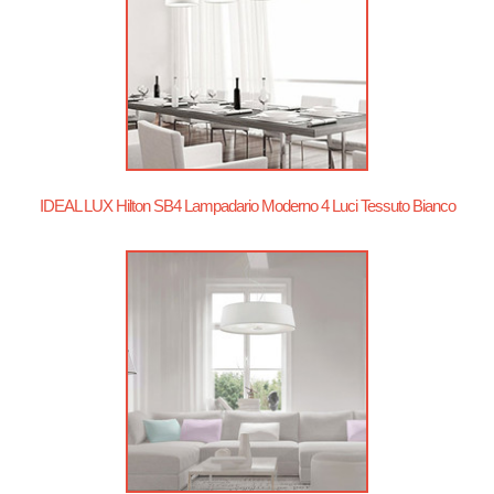
IDEAL LUX Hilton SB4 Lampadario Moderno 4 Luci Tessuto Bianco