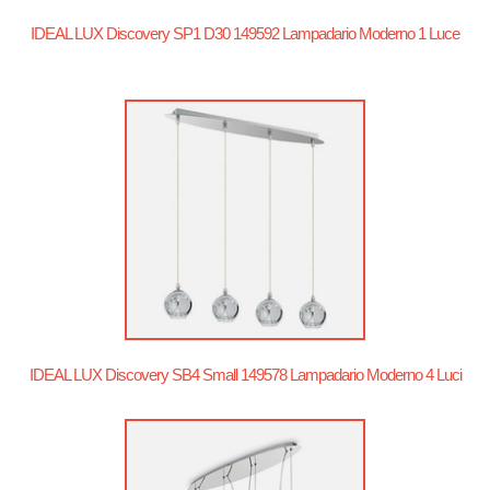
IDEAL LUX Discovery SP1 D30 149592 Lampadario Moderno 1 Luce
IDEAL LUX Discovery SB4 Small 149578 Lampadario Moderno 4 Luci