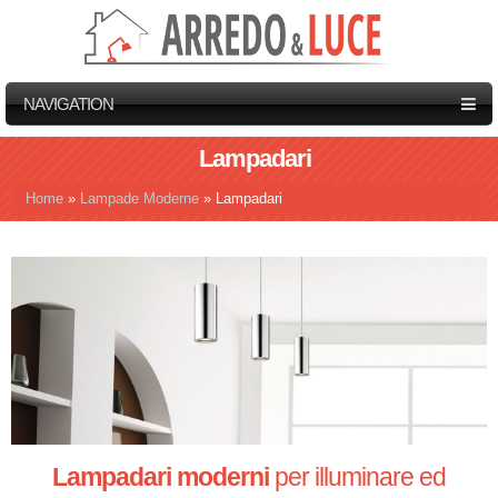
NAVIGATION
Lampadari
Home
»
Lampade Moderne
»
Lampadari
Tu sei qui
Lampadari moderni
per illuminare ed