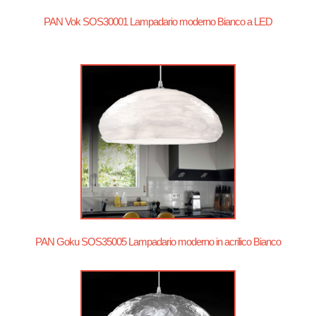
PAN Vok SOS30001 Lampadario moderno Bianco a LED
PAN Goku SOS35005 Lampadario moderno in acrilico Bianco