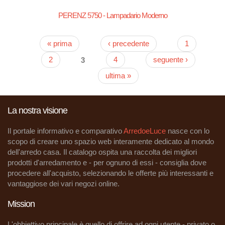
PERENZ 5750 - Lampadario Moderno
« prima
‹ precedente
1
Pagine
2
3
4
seguente ›
ultima »
La nostra visione
Il portale informativo e comparativo
ArredoeLuce
nasce con lo
scopo di creare uno spazio web interamente dedicato al mondo
dell'arredo casa. Il catalogo ospita una raccolta dei migliori
prodotti d'arredamento e - per ognuno di essi - consiglia dove
procedere all'acquisto, selezionando le offerte più interessanti e
vantaggiose dei vari negozi online.
Mission
L'obbiettivo principale è quello di offrire ad ogni utente - privato o