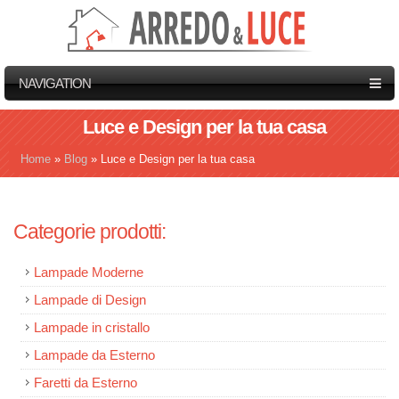
NAVIGATION
Luce e Design per la tua casa
Home
»
Blog
»
Luce e Design per la tua casa
Tu sei qui
Categorie prodotti:
Lampade Moderne
Lampade di Design
Lampade in cristallo
Lampade da Esterno
Faretti da Esterno