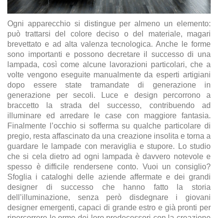
Ogni apparecchio si distingue per almeno un elemento:
può trattarsi del colore deciso o del materiale, magari
brevettato e ad alta valenza tecnologica. Anche le forme
sono importanti e possono decretare il successo di una
lampada, così come alcune lavorazioni particolari, che a
volte vengono eseguite manualmente da esperti artigiani
dopo essere state tramandate di generazione in
generazione per secoli. Luce e design percorrono a
braccetto la strada del successo, contribuendo ad
illuminare ed arredare le case con maggiore fantasia.
Finalmente l’occhio si sofferma su qualche particolare di
pregio, resta affascinato da una creazione insolita e torna a
guardare le lampade con meraviglia e stupore. Lo studio
che si cela dietro ad ogni lampada è davvero notevole e
spesso è difficile rendersene conto. Vuoi un consiglio?
Sfoglia i cataloghi delle aziende affermate e dei grandi
designer di successo che hanno fatto la storia
dell’illuminazione, senza però disdegnare i giovani
designer emergenti, capaci di grande estro e già pronti per
ripercorrere le orme dei loro predecessori con la creazione