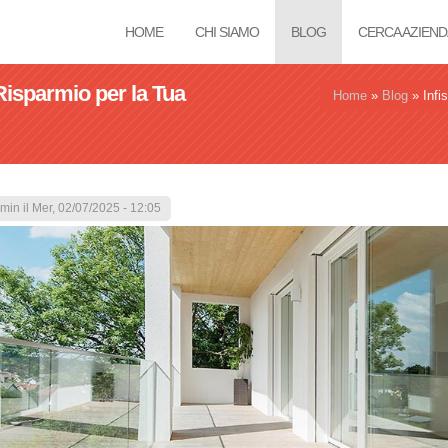
HOME
CHI SIAMO
BLOG
CERCA AZIEND
 Risparmio per la Tua
Tu sei qui
Home
»
Blog
»
Infi
min
il Mer, 02/07/2025 - 12:05