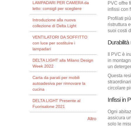
LAMPADARI PER CAMERA da
PVC offre fi
letto: consigli per scegliere
infissi con
Profilati p
Introduzione alla nuova
ristruttura
collezione di Delta Light
suoi costi d
VENTILATORI DA SOFFITTO
Durabilit
con luce per sostituire i
lampadari
Il PVC è in
DELTA LIGHT alla Milano Design
in montagna
Week 2022
un detergen
Questa resi
Carta da parati per mobili
straordinar
autoadesiva per rinnovare la
circolare pi
cucina
Infissi in
DELTA LIGHT Presente al
Fuorisalone 2021
Ogni abitaz
assicura un
Altro
solo le mis