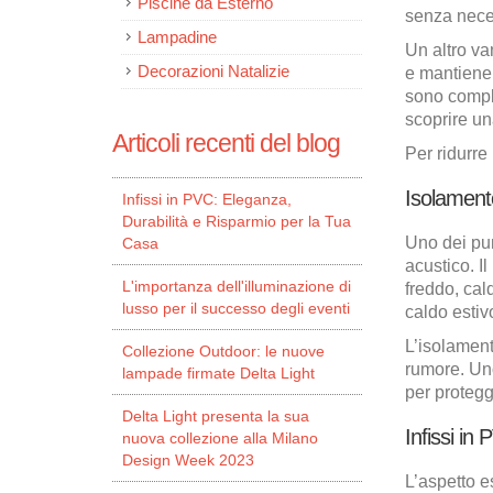
Piscine da Esterno
senza neces
Lampadine
Un altro va
Decorazioni Natalizie
e mantiene a
sono comple
scoprire u
Articoli recenti del blog
Per ridurre
Isolamento
Infissi in PVC: Eleganza,
Durabilità e Risparmio per la Tua
Uno dei punt
Casa
acustico. I
L'importanza dell'illuminazione di
freddo, cal
lusso per il successo degli eventi
caldo estiv
L’isolament
Collezione Outdoor: le nuove
rumore. Un
lampade firmate Delta Light
per protegge
Delta Light presenta la sua
Infissi in
nuova collezione alla Milano
Design Week 2023
L’aspetto e