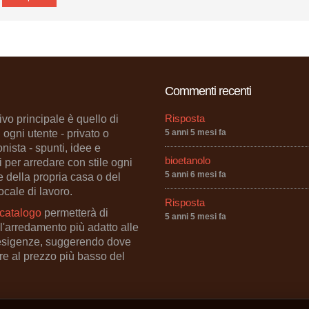
Commenti recenti
Risposta
ivo principale è quello di
d ogni utente - privato o
5 anni 5 mesi fa
nista - spunti, idee e
bioetanolo
i per arredare con stile ogni
5 anni 6 mesi fa
 della propria casa o del
ocale di lavoro.
Risposta
catalogo
permetterà di
5 anni 5 mesi fa
 l'arredamento più adatto alle
esigenze, suggerendo dove
re al prezzo più basso del