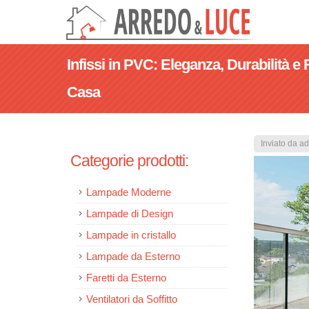
Infissi in PVC: Eleganza, Durabilità e
Casa
Inviato da
ad
Categorie prodotti:
Lampade Moderne
Lampade di Design
Lampade in cristallo
Lampade da Esterno
Faretti da Esterno
Ventilatori da Soffitto