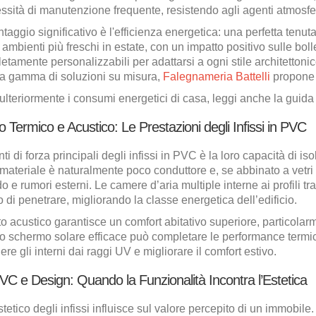
sità di manutenzione frequente, resistendo agli agenti atmosfer
ntaggio significativo è l'efficienza energetica: una perfetta tenut
mbienti più freschi in estate, con un impatto positivo sulle bollet
tamente personalizzabili per adattarsi a ogni stile architettonic
na gamma di soluzioni su misura,
Falegnameria Battelli
propone i
 ulteriormente i consumi energetici di casa, leggi anche la gui
 Termico e Acustico: Le Prestazioni degli Infissi in PVC
i di forza principali degli infissi in PVC è la loro capacità di is
l materiale è naturalmente poco conduttore e, se abbinato a vetri
do e rumori esterni. Le camere d’aria multiple interne ai profili t
o di penetrare, migliorando la classe energetica dell’edificio.
o acustico garantisce un comfort abitativo superiore, particolarmen
o schermo solare efficace può completare le performance termic
re gli interni dai raggi UV e migliorare il comfort estivo.
 PVC e Design: Quando la Funzionalità Incontra l’Estetica
stetico degli infissi influisce sul valore percepito di un immobile