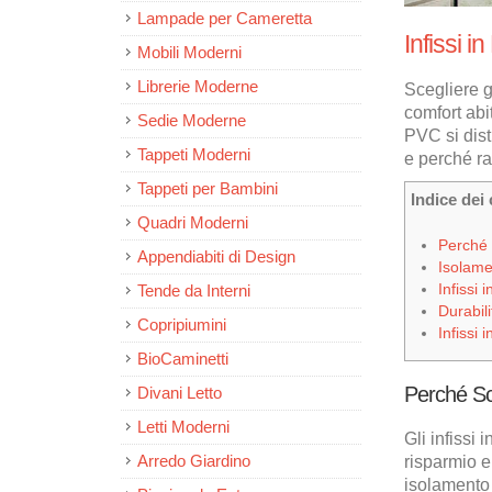
Lampade per Cameretta
Infissi i
Mobili Moderni
Librerie Moderne
Scegliere g
comfort abi
Sedie Moderne
PVC si dist
Tappeti Moderni
e perché ra
Tappeti per Bambini
Indice dei
Quadri Moderni
Perché S
Appendiabiti di Design
Isolame
Infissi
Tende da Interni
Durabil
Copripiumini
Infissi
BioCaminetti
Perché Sce
Divani Letto
Letti Moderni
Gli infissi
Arredo Giardino
risparmio e
isolamento 