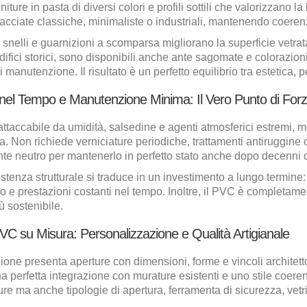
niture in pasta di diversi colori e profili sottili che valorizzano 
 facciate classiche, minimaliste o industriali, mantenendo coerenz
iù snelli e guarnizioni a scomparsa migliorano la superficie vetra
 edifici storici, sono disponibili anche ante sagomate e colorazio
i manutenzione. Il risultato è un perfetto equilibrio tra estetica,
à nel Tempo e Manutenzione Minima: Il Vero Punto di For
attaccabile da umidità, salsedine e agenti atmosferici estremi, m
. Non richiede verniciature periodiche, trattamenti antiruggine 
te neutro per mantenerlo in perfetto stato anche dopo decenni di
stenza strutturale si traduce in un investimento a lungo termine
io e prestazioni costanti nel tempo. Inoltre, il PVC è completam
ù sostenibile.
 PVC su Misura: Personalizzazione e Qualità Artigianale
ione presenta aperture con dimensioni, forme e vincoli architetto
a perfetta integrazione con murature esistenti e uno stile coere
ure ma anche tipologie di apertura, ferramenta di sicurezza, vetri 