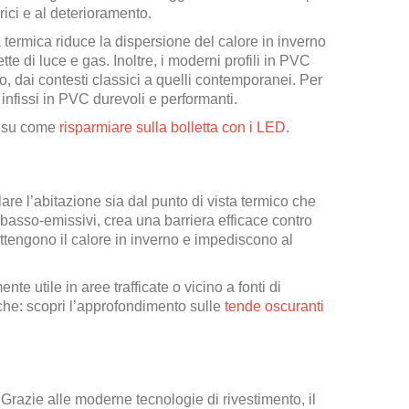
ici e al deterioramento.
a termica riduce la dispersione del calore in inverno
te di luce e gas. Inoltre, i moderni profili in PVC
o, dai contesti classici a quelli contemporanei. Per
nfissi in PVC durevoli e performanti.
da su come
risparmiare sulla bolletta con i LED
.
olare l’abitazione sia dal punto di vista termico che
 basso-emissivi, crea una barriera efficace contro
rattengono il calore in inverno e impediscono al
te utile in aree trafficate o vicino a fonti di
he: scopri l’approfondimento sulle
tende oscuranti
. Grazie alle moderne tecnologie di rivestimento, il