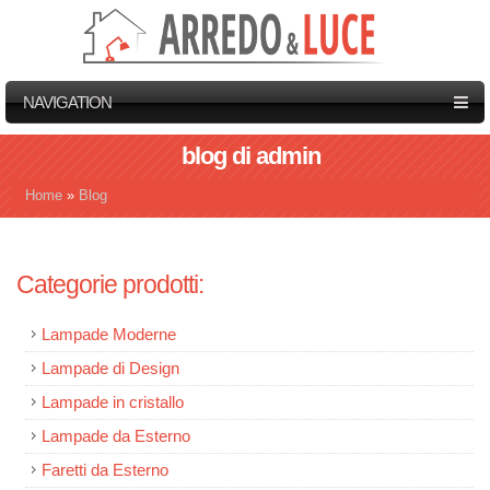
NAVIGATION
blog di admin
Home
»
Blog
Tu sei qui
Categorie prodotti:
Lampade Moderne
Lampade di Design
Lampade in cristallo
Lampade da Esterno
Faretti da Esterno