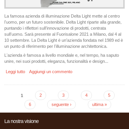
La famosa azienda di illuminazione Delta Light mette al centro
l'uomo, per un futuro sostenibile. Delta Light riparte alla grande,
puntando i riflettori sull’innovazione di prodotti, centrata
sull'uomo. Sarà presente al Fuorisalone 2021 a Milano, dal 4 al
10 settembre. La Delta Light è un’azienda fondata nel 1989 ed è
un punto di riferimento per l'illuminazione architettonica.
L'azienda è famosa a livello mondiale e, nel tempo, ha saputo
unire, nei suoi prodotti, eleganza, funzionalità e design...
Leggi tutto
su DELTA LIGHT Presente al Fuorisalone 2021
Aggiungi un commento
1
2
3
4
5
Pagine
6
seguente ›
ultima »
La nostra visione