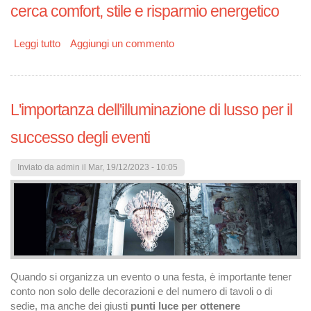
cerca comfort, stile e risparmio energetico
Leggi tutto
su Infissi in PVC: Eleganza, Durabilità e Risparmio per
Aggiungi un commento
la Tua Casa
L'importanza dell'illuminazione di lusso per il
successo degli eventi
Inviato da
admin
il Mar, 19/12/2023 - 10:05
Quando si organizza un evento o una festa, è importante tener
conto non solo delle decorazioni e del numero di tavoli o di
sedie, ma anche dei giusti
punti luce per ottenere