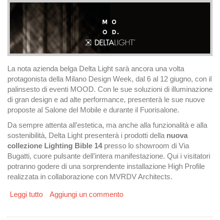
La nota azienda belga Delta Light sarà ancora una volta
protagonista della Milano Design Week, dal 6 al 12 giugno, con il
palinsesto di eventi MOOD. Con le sue soluzioni di illuminazione
di gran design e ad alte performance, presenterà le sue nuove
proposte al Salone del Mobile e durante il Fuorisalone.
Da sempre attenta all’estetica, ma anche alla funzionalità e alla
sostenibilità, Delta Light presenterà i prodotti della
nuova
collezione Lighting Bible 14
presso lo showroom di Via
Bugatti, cuore pulsante dell’intera manifestazione. Qui i visitatori
potranno godere di una sorprendente installazione High Profile
realizzata in collaborazione con MVRDV Architects.
Leggi tutto
su DELTA LIGHT alla Milano Design Week 2022
Aggiungi un commento