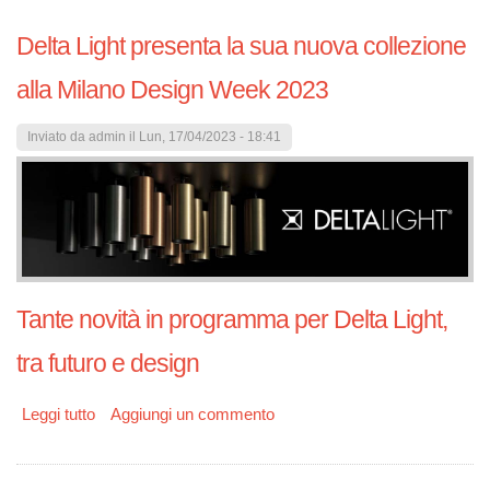
Delta Light presenta la sua nuova collezione
alla Milano Design Week 2023
Inviato da
admin
il Lun, 17/04/2023 - 18:41
Tante novità in programma per Delta Light,
tra futuro e design
Leggi tutto
su Delta Light presenta la sua nuova collezione alla
Aggiungi un commento
Milano Design Week 2023