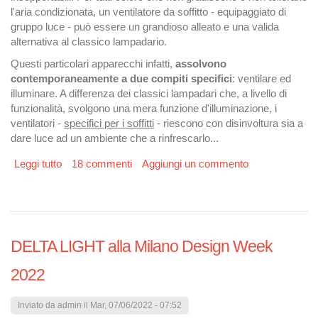
l'aria condizionata, un ventilatore da soffitto - equipaggiato di
gruppo luce - può essere un grandioso alleato e una valida
alternativa al classico lampadario.
Questi particolari apparecchi infatti,
assolvono
contemporaneamente a due compiti specifici
: ventilare ed
illuminare. A differenza dei classici lampadari che, a livello di
funzionalità, svolgono una mera funzione d'illuminazione, i
ventilatori -
specifici per i soffitti
- riescono con disinvoltura sia a
dare luce ad un ambiente che a rinfrescarlo...
Leggi tutto
su VENTILATORI DA SOFFITTO con luce per
18 commenti
Aggiungi un commento
sostituire i lampadari
DELTA LIGHT alla Milano Design Week
2022
Inviato da
admin
il Mar, 07/06/2022 - 07:52