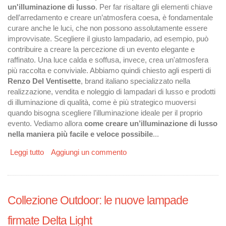
un'illuminazione di lusso
. Per far risaltare gli elementi chiave
dell’arredamento e creare un’atmosfera coesa, è fondamentale
curare anche le luci, che non possono assolutamente essere
improvvisate. Scegliere il giusto lampadario, ad esempio, può
contribuire a creare la percezione di un evento elegante e
raffinato. Una luce calda e soffusa, invece, crea un'atmosfera
più raccolta e conviviale. Abbiamo quindi chiesto agli esperti di
Renzo Del Ventisette
, brand italiano specializzato nella
realizzazione, vendita e noleggio di lampadari di lusso e prodotti
di illuminazione di qualità, come è più strategico muoversi
quando bisogna scegliere l’illuminazione ideale per il proprio
evento. Vediamo allora
come creare un’illuminazione di lusso
nella maniera più facile e veloce possibile
...
Leggi tutto
su L'importanza dell'illuminazione di lusso per il
Aggiungi un commento
successo degli eventi
Collezione Outdoor: le nuove lampade
firmate Delta Light