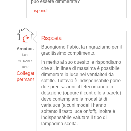
può essere dimmerata?
rispondi
Risposta
Buongiorno Fabio, la ringraziamo per il
ArredoeLuce
graditissimo complimento.
Lun,
06/11/2017 -
In merito al suo quesito le rispondiamo
10:13
che si, in linea di massima è possibile
Collegamento
dimmerare la luce nei ventialtori da
permanente
soffitto. Tuttavia è indispensabile porre
due precisazioni: il telecomando in
dotazione (oppure il controllo a parete)
deve contemplare la modalità di
varialuce (alcuni modelli hanno
soltanto il tasto luce on/off), inoltre è
indispensabile valutare il tipo di
lampadina scelta.