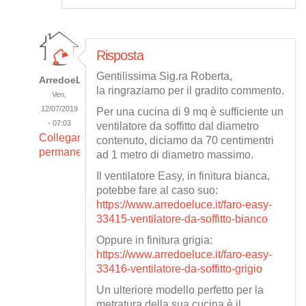
Risposta
Gentilissima Sig.ra Roberta,
ArredoeLuce
la ringraziamo per il gradito commento.
Ven,
12/07/2019
Per una cucina di 9 mq è sufficiente un
- 07:03
ventilatore da soffitto dal diametro
Collegamento
contenuto, diciamo da 70 centimentri
permanente
ad 1 metro di diametro massimo.
Il ventilatore Easy, in finitura bianca,
potebbe fare al caso suo:
https://www.arredoeluce.it/faro-easy-
33415-ventilatore-da-soffitto-bianco
Oppure in finitura grigia:
https://www.arredoeluce.it/faro-easy-
33416-ventilatore-da-soffitto-grigio
Un ulteriore modello perfetto per la
metratura della sua cucina è il