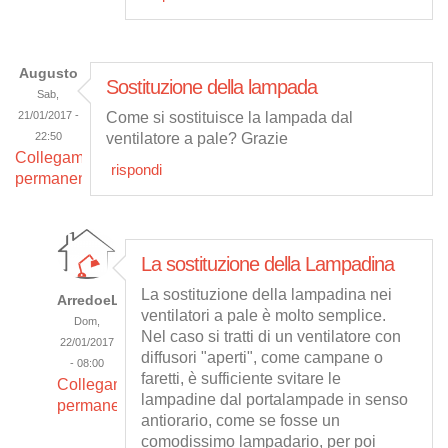
Augusto
Sostituzione della lampada
Sab,
21/01/2017 -
Come si sostituisce la lampada dal
22:50
ventilatore a pale? Grazie
Collegamento
rispondi
permanente
La sostituzione della Lampadina
La sostituzione della lampadina nei
ArredoeLuce
ventilatori a pale è molto semplice.
Dom,
Nel caso si tratti di un ventilatore con
22/01/2017
diffusori "aperti", come campane o
- 08:00
faretti, è sufficiente svitare le
Collegamento
lampadine dal portalampade in senso
permanente
antiorario, come se fosse un
comodissimo lampadario, per poi