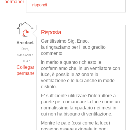
permanente
rispondi
Risposta
Gentilissimo Sig. Enso,
ArredoeLuce
la ringraziamo per il suo gradito
Dom,
commento.
03/09/2017
- 11:47
In merito a quanto richiesto le
Collegamento
confermiamo che, in un ventilatore con
permanente
luce, è possibile azionare la
ventilazione e le luci anche in modo
distinto.
E' sufficiente utilizzare l'interruttore a
parete per comandare la luce come un
normalissimo lampadario nei mesi in
cui non ha bisogno di ventilazione.
Mentre le pale (così come la luce)
possono essere azionate in ogni