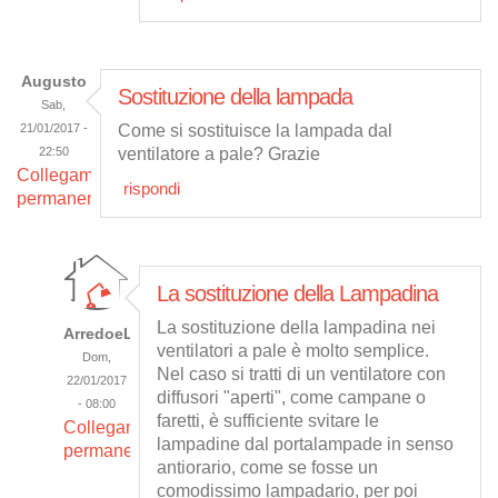
Augusto
Sostituzione della lampada
Sab,
21/01/2017 -
Come si sostituisce la lampada dal
22:50
ventilatore a pale? Grazie
Collegamento
rispondi
permanente
La sostituzione della Lampadina
La sostituzione della lampadina nei
ArredoeLuce
ventilatori a pale è molto semplice.
Dom,
Nel caso si tratti di un ventilatore con
22/01/2017
diffusori "aperti", come campane o
- 08:00
faretti, è sufficiente svitare le
Collegamento
lampadine dal portalampade in senso
permanente
antiorario, come se fosse un
comodissimo lampadario, per poi