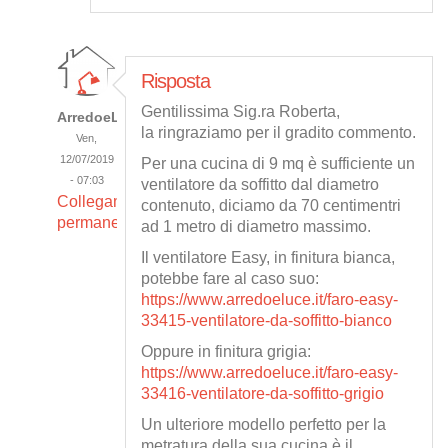
Risposta
Gentilissima Sig.ra Roberta,
ArredoeLuce
la ringraziamo per il gradito commento.
Ven,
12/07/2019
Per una cucina di 9 mq è sufficiente un
- 07:03
ventilatore da soffitto dal diametro
Collegamento
contenuto, diciamo da 70 centimentri
permanente
ad 1 metro di diametro massimo.
Il ventilatore Easy, in finitura bianca,
potebbe fare al caso suo:
https://www.arredoeluce.it/faro-easy-
33415-ventilatore-da-soffitto-bianco
Oppure in finitura grigia:
https://www.arredoeluce.it/faro-easy-
33416-ventilatore-da-soffitto-grigio
Un ulteriore modello perfetto per la
metratura della sua cucina è il