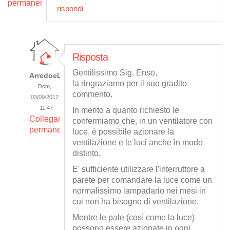
permanente
rispondi
Risposta
Gentilissimo Sig. Enso,
ArredoeLuce
la ringraziamo per il suo gradito
Dom,
commento.
03/09/2017
- 11:47
In merito a quanto richiesto le
Collegamento
confermiamo che, in un ventilatore con
permanente
luce, è possibile azionare la
ventilazione e le luci anche in modo
distinto.
E' sufficiente utilizzare l'interruttore a
parete per comandare la luce come un
normalissimo lampadario nei mesi in
cui non ha bisogno di ventilazione.
Mentre le pale (così come la luce)
possono essere azionate in ogni