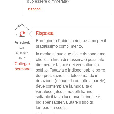
può essere dimmerata?
rispondi
Risposta
Buongiorno Fabio, la ringraziamo per il
ArredoeLuce
graditissimo complimento.
Lun,
06/11/2017 -
In merito al suo quesito le rispondiamo
10:13
che si, in linea di massima è possibile
Collegamento
dimmerare la luce nei ventialtori da
permanente
soffitto. Tuttavia è indispensabile porre
due precisazioni: il telecomando in
dotazione (oppure il controllo a parete)
deve contemplare la modalità di
varialuce (alcuni modelli hanno
soltanto il tasto luce on/off), inoltre è
indispensabile valutare il tipo di
lampadina scelta.