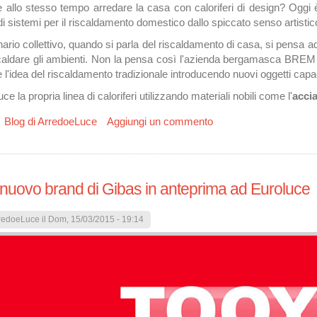
e allo stesso tempo arredare la casa con caloriferi di design? Oggi 
i sistemi per il riscaldamento domestico dallo spiccato senso artistic
ario collettivo, quando si parla del riscaldamento di casa, si pensa a
scaldare gli ambienti. Non la pensa così l'azienda bergamasca BREM ch
e l'idea del riscaldamento tradizionale introducendo nuovi oggetti capac
la propria linea di caloriferi utilizzando materiali nobili come l'
accia
u BREM: i caloriferi di design che riscaldano arredando la casa
Blog di ArredoeLuce
Aggiungi un commento
nuovo brand di Gibas in anteprima ad Euroluce
redoeLuce
il Dom, 15/03/2015 - 19:14