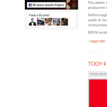
Riscaldare 
produzione d
Nell'immagin
quello di ri
rivoluzionar
BREM produce 
Leggi tutto
s
TOOY il 
Inviato da
Ar