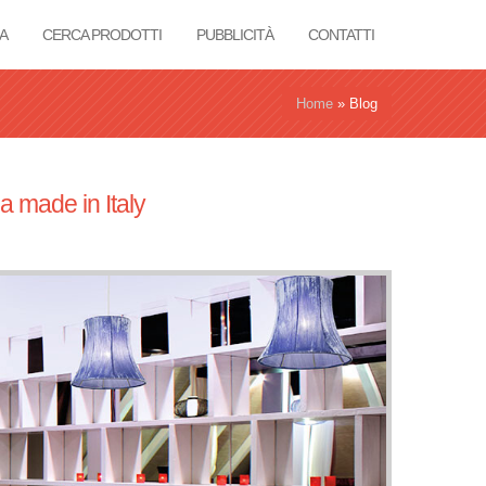
A
CERCA PRODOTTI
PUBBLICITÀ
CONTATTI
Home
»
Blog
a made in Italy