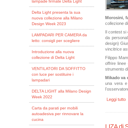
lampade firmate Delta Light
Delta Light presenta la sua
Morosini, f
nuova collezione alla Milano
collezione 
Design Week 2023
Il contest s
LAMPADARI PER CAMERA da
da personal
letto: consigli per scegliere
design) Giu
vincitrice as
Introduzione alla nuova
collezione di Delta Light
Filippo Mamb
offrire lin
VENTILATORI DA SOFFITTO
strumento di
con luce per sostituire i
Mikado va o
lampadari
una vera e 
l'osservator
DELTA LIGHT alla Milano Design
Week 2022
Leggi tutto
s
Carta da parati per mobili
autoadesiva per rinnovare la
cucina
LIZA di 