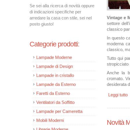
Se sei alla ricerca di novità oppure
di indicazioni specifiche per
Vintage e 
arredare la casa con stile, sei nel
settore del
posto giusto!
classico par
In questo ca
Categorie prodotti:
moderna cap
classico, ma
Lampade Moderne
Tutto qui par
stropicciato
Lampade di Design
Anche la bo
Lampade in cristallo
cromato. Vin
Lampade da Esterno
desiderata di
Faretti da Esterno
Leggi tutto
s
Ventilatori da Soffitto
Lampade per Cameretta
Mobili Moderni
Novità M
Librerie Moderne