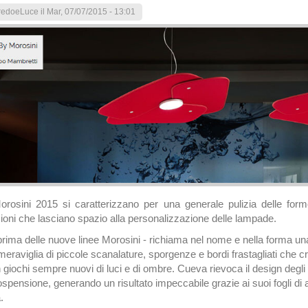
redoeLuce
il Mar, 07/07/2015 - 13:01
orosini 2015 si caratterizzano per una generale pulizia delle form
oni che lasciano spazio alla personalizzazione delle lampade.
prima delle nuove linee Morosini - richiama nel nome e nella forma una 
meraviglia di piccole scanalature, sporgenze e bordi frastagliati che
giochi sempre nuovi di luci e di ombre. Cueva rievoca il design degli a
ospensione, generando un risultato impeccabile grazie ai suoi fogli di a
.