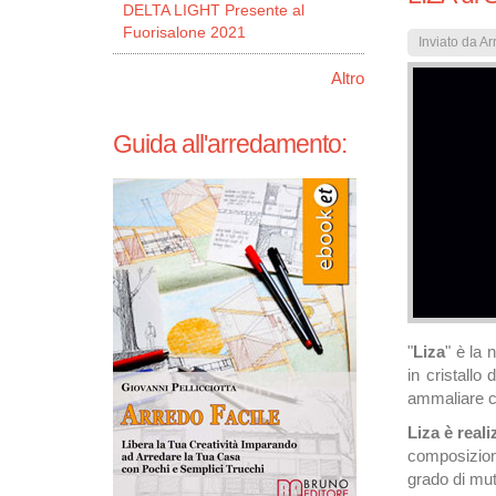
DELTA LIGHT Presente al
Fuorisalone 2021
Inviato da
Ar
Altro
Guida all'arredamento:
"
Liza
" è la
in cristallo
ammaliare co
Liza è reali
composizione
grado di mut