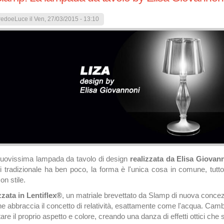
redoeLuce
il Ven, 27/03/2015 - 13:10
 nuovissima lampada da tavolo di design
realizzata da Elisa Giovan
 di tradizionale ha ben poco, la forma è l'unica cosa in comune, tutt
n stile.
zzata in Lentiflex®
, un matriale brevettato da Slamp di nuova concez
 abbraccia il concetto di relatività, esattamente come l'acqua. Camb
are il proprio aspetto e colore, creando una danza di effetti ottici ch