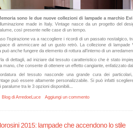
Memoria sono le due nuove collezioni di lampade a marchio Evi
l’illuminazione made in Italy. Vintage nasce da un progetto del de
alume, così presente nelle case di un tempo.
so l’ispirazione va a raccogliere i ricordi di un passato nostalgico, t
ace di ammiccare ad un gusto retrò. La collezione di lampade Vi
 può anche fungere da elemento di rottura all’interno di un arredame
la di dettagli, ad iniziare dal tessuto caratteristico che è stato impiega
 a mano, che consente di ottenere un effetto cangiante, enfatizzato da
rdatura del tessuto nasconde una grande cura dei particolari, 
tage può essere altamente personalizzabile. Si può infatti scegliere
 paralume tra le 3 opzioni disponibili...
u Novità Evi Style Vintage e Memoria: lampade d’eccellenza made in 
Blog di ArredoeLuce
Aggiungi un commento
orosini 2015: lampade che accendono lo stile