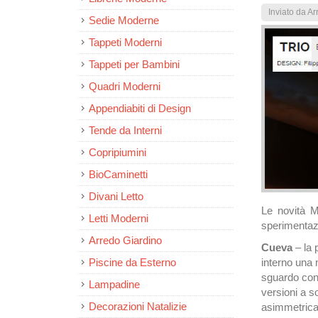
Inviato da
Ar
Sedie Moderne
Tappeti Moderni
Tappeti per Bambini
Quadri Moderni
Appendiabiti di Design
Tende da Interni
Copripiumini
BioCaminetti
Divani Letto
Le novità M
Letti Moderni
sperimentazi
Arredo Giardino
Cueva
– la 
Piscine da Esterno
interno una 
sguardo con 
Lampadine
versioni a s
Decorazioni Natalizie
asimmetrica