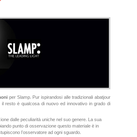
noni
per Slamp. Pur ispirandosi alle tradizionali abatjour
o il resto è qualcosa di nuovo ed innovativo in grado di
ione dalle peculiarità uniche nel suo genere. La sua
iando punto di osservazione questo materiale è in
e stupiscono l'osservatore ad ogni sguardo.