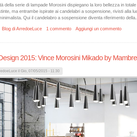
ità della serie di lampade Morosini dispiegano la loro bellezza in totale
stinte, ma entrambe ispirate ai candelabri a sospensione, rivisti alla lu
inimalista. Qui il candelabro a sospensione diventa riferimento della..
u Novità Morosini 2015: lampade che accendono lo stile
Blog di ArredoeLuce
1 commento
Aggiungi un commento
esign 2015: Vince Morosini Mikado by Mambret
redoeLuce
il Gio, 07/05/2015 - 11:30