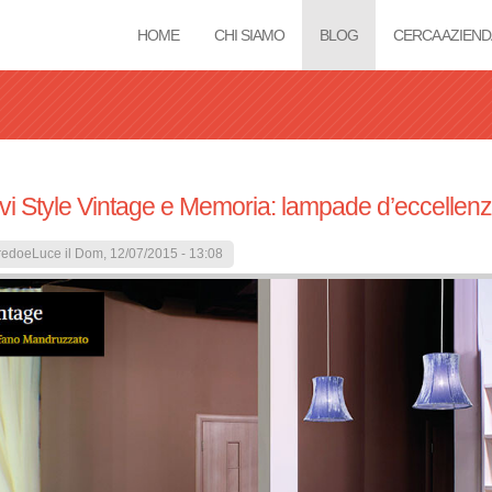
HOME
CHI SIAMO
BLOG
CERCA AZIEND
Tu sei qui
vi Style Vintage e Memoria: lampade d’eccellenz
redoeLuce
il Dom, 12/07/2015 - 13:08