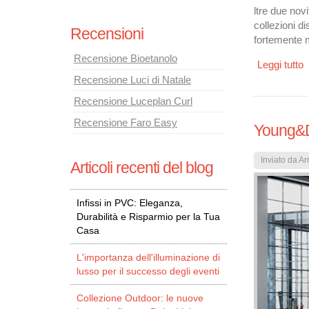
ltre due nov
collezioni di
Recensioni
fortemente m
Recensione Bioetanolo
Leggi tutto
s
Recensione Luci di Natale
Recensione Luceplan Curl
Recensione Faro Easy
Young&D
Inviato da
Ar
Articoli recenti del blog
Infissi in PVC: Eleganza,
Durabilità e Risparmio per la Tua
Casa
L'importanza dell'illuminazione di
lusso per il successo degli eventi
Collezione Outdoor: le nuove